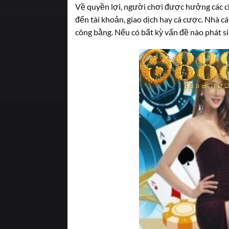
Về quyền lợi, người chơi được hưởng các ch
đến tài khoản, giao dịch hay cá cược. Nhà c
công bằng. Nếu có bất kỳ vấn đề nào phát s