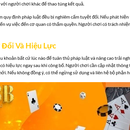
 với người chơi khác để thao túng kết quả.
ạm quy định pháp luật đều bị nghiêm cấm tuyệt đối. Nếu phát hiện
yển vụ việc đến cơ quan có thẩm quyền. Người chơi có trách nhiệ
 Đổi Và Hiệu Lực
ều khoản bất cứ lúc nào để tuân thủ pháp luật và nâng cao trải n
có hiệu lực ngay sau khi công bố. Người chơi cần cập nhật thông 
ới. Nếu không đồng ý, có thể ngừng sử dụng và liên hệ bộ phận h