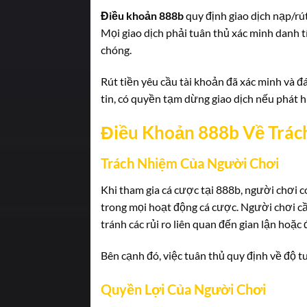
Điều khoản 888b
quy định giao dịch nạp/rú
Mọi giao dịch phải tuân thủ xác minh danh t
chóng.
Rút tiền yêu cầu tài khoản đã xác minh và đ
tin, có quyền tạm dừng giao dịch nếu phát 
Điều Khoản 888b Về Trác
Trách Nhiệm Của Người Chơi
Khi tham gia cá cược tại 888b, người chơi c
trong mọi hoạt động cá cược. Người chơi cần
tránh các rủi ro liên quan đến gian lận hoặc
Bên cạnh đó, việc tuân thủ quy định về độ tu
Quyền Lợi Của Người Chơi