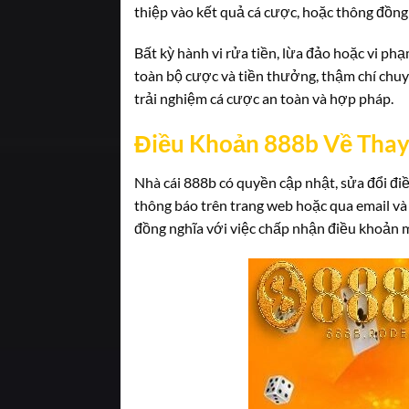
thiệp vào kết quả cá cược, hoặc thông đồng
Bất kỳ hành vi rửa tiền, lừa đảo hoặc vi ph
toàn bộ cược và tiền thưởng, thậm chí chu
trải nghiệm cá cược an toàn và hợp pháp.
Điều Khoản 888b Về Thay
Nhà cái 888b có quyền cập nhật, sửa đổi đi
thông báo trên trang web hoặc qua email và 
đồng nghĩa với việc chấp nhận điều khoản m