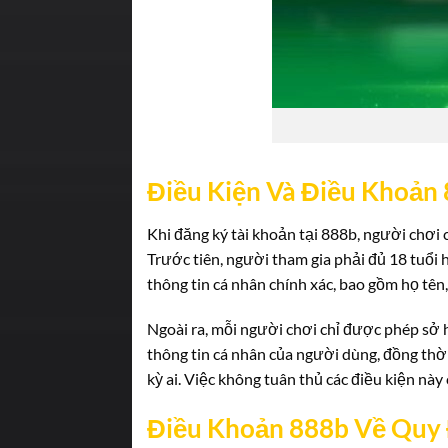
Điều Kiện Và Điều Khoản 
Khi đăng ký tài khoản tại 888b, người chơi 
Trước tiên, người tham gia phải đủ 18 tuổi 
thông tin cá nhân chính xác, bao gồm họ tên,
Ngoài ra, mỗi người chơi chỉ được phép sở 
thông tin cá nhân của người dùng, đồng thờ
kỳ ai. Việc không tuân thủ các điều kiện nà
Điều Khoản 888b Về Quy Đ