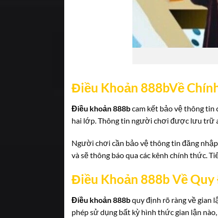
Điều Khoản 888bVề Chính
Điều khoản 888b
cam kết bảo vệ thông tin 
hai lớp. Thông tin người chơi được lưu trữ 
Người chơi cần bảo vệ thông tin đăng nhập
và sẽ thông báo qua các kênh chính thức. Ti
Điều Khoản 888b Về Quy 
Điều khoản 888b
quy định rõ ràng về gian
phép sử dụng bất kỳ hình thức gian lận nào