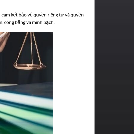
i cam kết bảo vệ quyền riêng tư và quyền
àn, công bằng và minh bạch.