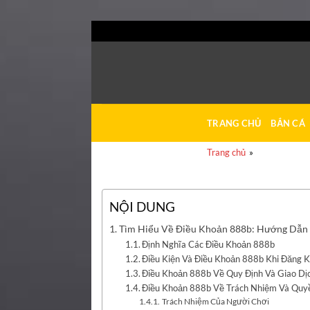
Bỏ
qua
nội
dung
TRANG CHỦ
BẮN CÁ
Trang chủ
»
Điều Khoản 
NỘI DUNG
Tìm Hiểu Về Điều Khoản 888b: Hướng Dẫn 
Định Nghĩa Các Điều Khoản 888b
Điều Kiện Và Điều Khoản 888b Khi Đăng K
Điều Khoản 888b Về Quy Định Và Giao Dịc
Điều Khoản 888b Về Trách Nhiệm Và Quy
Trách Nhiệm Của Người Chơi