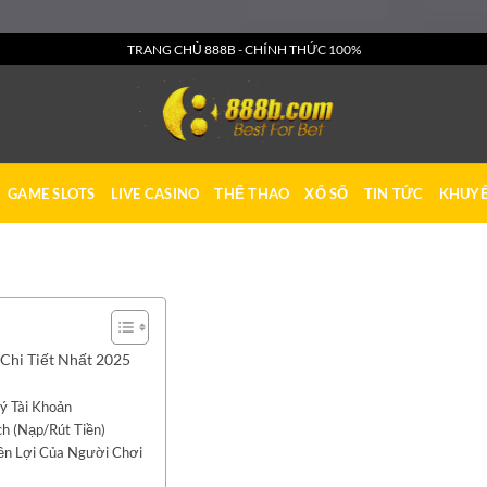
TRANG CHỦ 888B - CHÍNH THỨC 100%
GAME SLOTS
LIVE CASINO
THỂ THAO
XỔ SỐ
TIN TỨC
KHUYẾ
888b
Chi Tiết Nhất 2025
ý Tài Khoản
h (Nạp/Rút Tiền)
ền Lợi Của Người Chơi