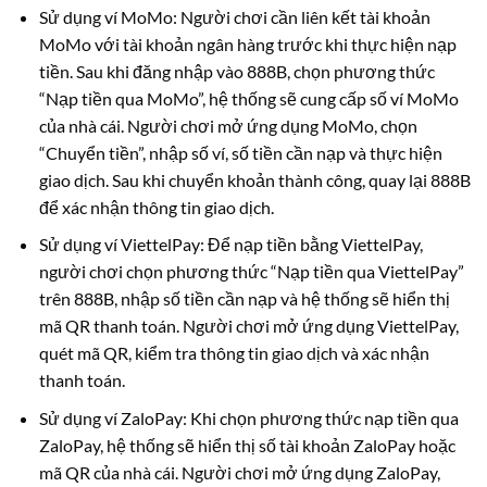
Sử dụng ví MoMo: Người chơi cần liên kết tài khoản
MoMo với tài khoản ngân hàng trước khi thực hiện nạp
tiền. Sau khi đăng nhập vào 888B, chọn phương thức
“Nạp tiền qua MoMo”, hệ thống sẽ cung cấp số ví MoMo
của nhà cái. Người chơi mở ứng dụng MoMo, chọn
“Chuyển tiền”, nhập số ví, số tiền cần nạp và thực hiện
giao dịch. Sau khi chuyển khoản thành công, quay lại 888B
để xác nhận thông tin giao dịch.
Sử dụng ví ViettelPay: Để nạp tiền bằng ViettelPay,
người chơi chọn phương thức “Nạp tiền qua ViettelPay”
trên 888B, nhập số tiền cần nạp và hệ thống sẽ hiển thị
mã QR thanh toán. Người chơi mở ứng dụng ViettelPay,
quét mã QR, kiểm tra thông tin giao dịch và xác nhận
thanh toán.
Sử dụng ví ZaloPay: Khi chọn phương thức nạp tiền qua
ZaloPay, hệ thống sẽ hiển thị số tài khoản ZaloPay hoặc
mã QR của nhà cái. Người chơi mở ứng dụng ZaloPay,