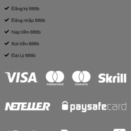
Đăng ký 888b
Đăng nhập 888b
Nạp tiền 888b
Rút tiền 888b
Đại Lý 888b