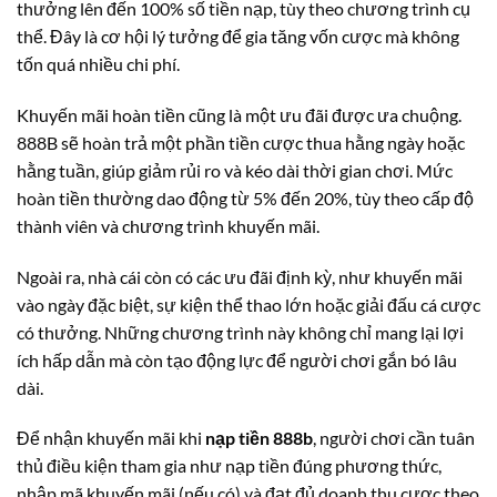
thưởng lên đến 100% số tiền nạp, tùy theo chương trình cụ
thể. Đây là cơ hội lý tưởng để gia tăng vốn cược mà không
tốn quá nhiều chi phí.
Khuyến mãi hoàn tiền cũng là một ưu đãi được ưa chuộng.
888B sẽ hoàn trả một phần tiền cược thua hằng ngày hoặc
hằng tuần, giúp giảm rủi ro và kéo dài thời gian chơi. Mức
hoàn tiền thường dao động từ 5% đến 20%, tùy theo cấp độ
thành viên và chương trình khuyến mãi.
Ngoài ra, nhà cái còn có các ưu đãi định kỳ, như khuyến mãi
vào ngày đặc biệt, sự kiện thể thao lớn hoặc giải đấu cá cược
có thưởng. Những chương trình này không chỉ mang lại lợi
ích hấp dẫn mà còn tạo động lực để người chơi gắn bó lâu
dài.
Để nhận khuyến mãi khi
nạp tiền 888b
, người chơi cần tuân
thủ điều kiện tham gia như nạp tiền đúng phương thức,
nhập mã khuyến mãi (nếu có) và đạt đủ doanh thu cược theo