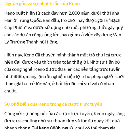
Nguồn gốc và sự phát triển của Keno
Keno xuất hiện từ cách đây hơn 2.000 năm, dưới thời nhà
Hán ở Trung Quốc. Ban đầu, trò chơi này được gọi là “Bạch
Cáp Phiếu” và được sử dụng như một phương thức gây quỹ
cho các dự án công cộng lớn, bao gồm cả việc xây dựng Vạn
Lý Trường Thành nổi tiếng.
Hiện nay, Keno đã chuyển mình thành một trò chơi cá cược
hiện đại, được yêu thích trên toàn thế giới. Nhờ sự tiến bộ
của công nghệ, Keno được đưa lên các nền tảng trực tuyến
như 888b, mang lại trải nghiệm tiện lợi, cho phép người chơi
tham gia bất cứ lúc nào, ở bất kỳ đâu chỉ với vài cú nhấp
chuột.
Sự phổ biến của Keno trong cá cược trực tuyến
Cùng với sự bùng nổ của cá cược trực tuyến, Keno ngày càng
được ưa chuộng nhờ sự thuận tiện và tốc độ quay kết quả
nhanh chóng. Tại
keno 888b
, người chơi có thể tham gia