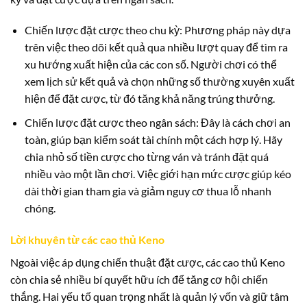
Chiến lược đặt cược theo chu kỳ: Phương pháp này dựa
trên việc theo dõi kết quả qua nhiều lượt quay để tìm ra
xu hướng xuất hiện của các con số. Người chơi có thể
xem lịch sử kết quả và chọn những số thường xuyên xuất
hiện để đặt cược, từ đó tăng khả năng trúng thưởng.
Chiến lược đặt cược theo ngân sách: Đây là cách chơi an
toàn, giúp bạn kiểm soát tài chính một cách hợp lý. Hãy
chia nhỏ số tiền cược cho từng ván và tránh đặt quá
nhiều vào một lần chơi. Việc giới hạn mức cược giúp kéo
dài thời gian tham gia và giảm nguy cơ thua lỗ nhanh
chóng.
Lời khuyên từ các cao thủ Keno
Ngoài việc áp dụng chiến thuật đặt cược, các cao thủ Keno
còn chia sẻ nhiều bí quyết hữu ích để tăng cơ hội chiến
thắng. Hai yếu tố quan trọng nhất là quản lý vốn và giữ tâm