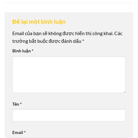
Để lại một bình luận
Email của bạn sẽ không được hiển thị công khai.
Các
trường bắt buộc được đánh dấu
*
Bình luận
*
Tên
*
Email
*