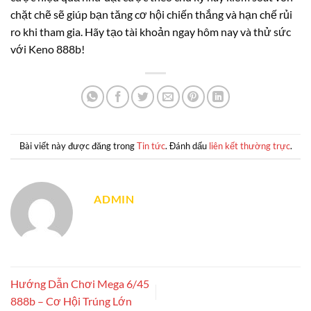
chặt chẽ sẽ giúp bạn tăng cơ hội chiến thắng và hạn chế rủi
ro khi tham gia. Hãy tạo tài khoản ngay hôm nay và thử sức
với Keno 888b!
Bài viết này được đăng trong
Tin tức
. Đánh dấu
liên kết thường trực
.
ADMIN
Hướng Dẫn Chơi Mega 6/45
888b – Cơ Hội Trúng Lớn