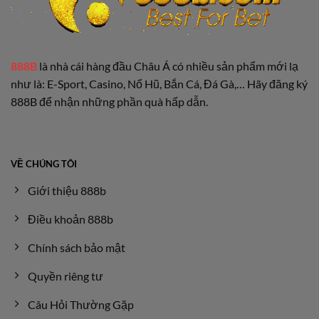
888B
là nhà cái hàng đầu Châu Á có nhiều sản phẩm mới lạ
như là: E-Sport, Casino, Nổ Hũ, Bắn Cá, Đá Gà,… Hãy đăng ký
888B để nhận những phần quà hấp dẫn.
VỀ CHÚNG TÔI
Giới thiệu 888b
Điều khoản 888b
Chính sách bảo mật
Quyền riêng tư
Câu Hỏi Thường Gặp