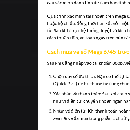
cầu xác minh danh tính để đảm bảo tính b
Quá trình xác minh tài khoản trên
mega 6
hoặc hộ chiếu, đồng thời liên kết với mộ
tử. Sau khi được hệ thống duyệt và kích 
cách thuận tiện, an toàn ngay trên nền tả
Cách mua vé số Mega 6/45 trực
Sau khi đăng nhập vào tài khoản 888b, việ
Chọn dãy số ưa thích: Bạn có thể tự t
(Quick Pick) để hệ thống tự động chọn
Xác nhận và thanh toán: Sau khi chọn
như ví điện tử, chuyển khoản ngân hàn
Nhận vé điện tử: Khi thanh toán hoàn t
xem lại vé đã mua trong phần Lịch sử g