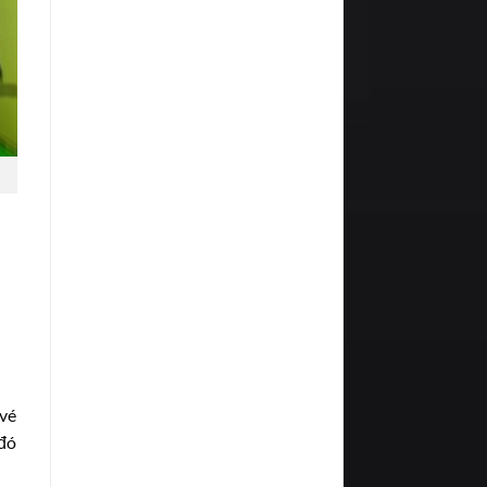
 vé
 đó
u