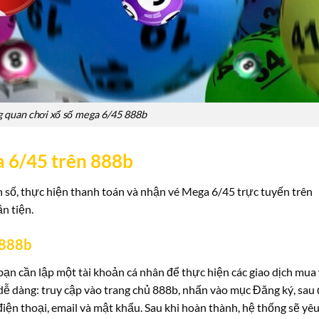
 quan chơi xổ số mega 6/45 888b
 6/45 trên 888b
số, thực hiện thanh toán và nhận vé Mega 6/45 trực tuyến trên
n tiện.
 888b
 bạn cần lập một tài khoản cá nhân để thực hiện các giao dịch mua
 dễ dàng: truy cập vào trang chủ 888b, nhấn vào mục Đăng ký, sau
điện thoại, email và mật khẩu. Sau khi hoàn thành, hệ thống sẽ yê