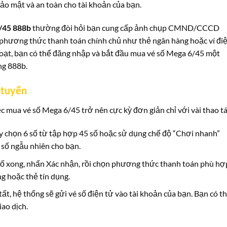
ảo mật và an toàn cho tài khoản của bạn.
/45 888b
thường đòi hỏi bạn cung cấp ảnh chụp CMND/CCCD
t phương thức thanh toán chính chủ như thẻ ngân hàng hoặc ví đi
hoạt, bạn có thể đăng nhập và bắt đầu mua vé số Mega 6/45 một
ng 888b.
 tuyến
c mua vé số Mega 6/45 trở nên cực kỳ đơn giản chỉ với vài thao tá
ay chọn 6 số từ tập hợp 45 số hoặc sử dụng chế độ “Chơi nhanh”
 số ngẫu nhiên cho bạn.
 số xong, nhấn Xác nhận, rồi chọn phương thức thanh toán phù hợ
g hoặc thẻ tín dụng.
ất, hệ thống sẽ gửi vé số điện tử vào tài khoản của bạn. Bạn có t
iao dịch.