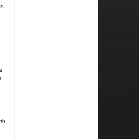
ot
ải
h
ành