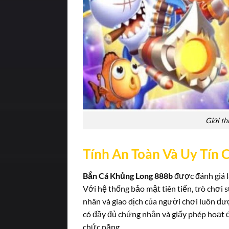
Giới t
Tính An Toàn Và Uy Tín
Bắn Cá Khủng Long 888b
được đánh giá l
Với hệ thống bảo mật tiên tiến, trò chơi
nhân và giao dịch của người chơi luôn đượ
có đầy đủ chứng nhận và giấy phép hoạt 
chức năng.