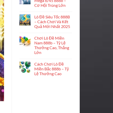
Mega 6/45 888b –
Cơ Hội Trúng Lớn
Lô Đề Siêu Tốc 888B
– Cách Chơi Và Kết
Quả Mới Nhất 2025
Chơi Lô Đề Miền
Nam 888b – Tỷ Lệ
Thưởng Cao, Thắng
Lớn
Cách Chơi Lô Đề
Miền Bắc 888b – Tỷ
Lệ Thưởng Cao