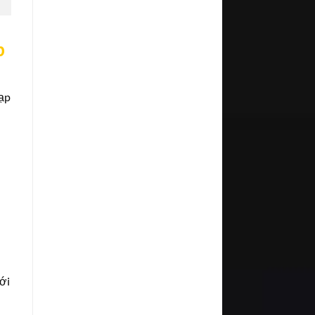
b
nạp
ới