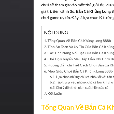
chơi sẽ tham gia vào một thế giới đại dư
giá trị. Bên cạnh đó,
Bắn Cá Khủng Long 
chơi game uy tín. Đây là lựa chọn lý tưởn
NỘI DUNG
Tổng Quan Về Bắn Cá Khủng Long 888b
Tính An Toàn Và Uy Tín Của Bắn Cá Khủn
Các Tính Năng Nổi Bật Của Bắn Cá Khủn
Chế Độ Khuyến Mãi Hấp Dẫn Khi Chơi B
Hướng Dẫn chi Tiết Cách Chơi Bắn Cá K
Mẹo Giúp Chơi Bắn Cá Khủng Long 888b
Lựa chọn những chú cá nhỏ đối với tân 
Tập trung vào những chú cá lớn khi chơ
Chú ý đến thời gian xuất hiện của cá
Kết Luận
Tổng Quan Về Bắn Cá K