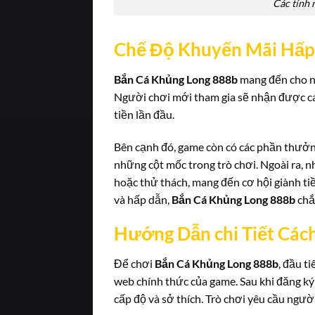
Các tính 
Chế Độ Khuyến Mãi Hấp 
Bắn Cá Khủng Long 888b
mang đến cho n
Người chơi mới tham gia sẽ nhận được c
tiền lần đầu.
Bên cạnh đó, game còn có các phần thưởng
những cột mốc trong trò chơi. Ngoài ra, 
hoặc thử thách, mang đến cơ hội giành ti
và hấp dẫn,
Bắn Cá Khủng Long 888b
chắc
Hướng Dẫn chi Tiết Các
Để chơi
Bắn Cá Khủng Long 888b
, đầu t
web chính thức của game. Sau khi đăng k
cấp độ và sở thích. Trò chơi yêu cầu ngườ